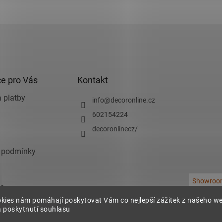
e pro Vás
Kontakt
 platby
info
@
decoronline.cz
602154224
decoronlinecz/
 podmínky
Showroo
e
kies nám pomáhají poskytovat Vám co nejlepší zážitek z našeho w
chrany osobních
 poskytnutí souhlasu