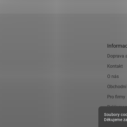
Z
á
p
a
t
Informac
í
Doprava a
Kontakt
O nás
Obchodní
Pro firmy
Reklamac
Soubory coo
Zásady o
Děkujeme za
údajů