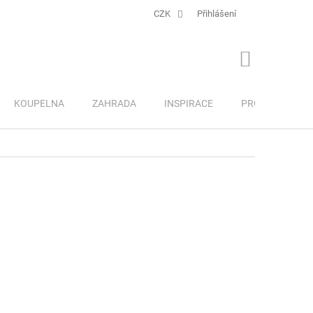
CZK
Přihlášení
NÁKUPNÍ
KOŠÍK
KOUPELNA
ZAHRADA
INSPIRACE
PRO DĚTI