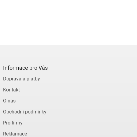
Z
á
p
a
Informace pro Vás
t
Doprava a platby
í
Kontakt
O nás
Obchodní podmínky
Pro firmy
Reklamace