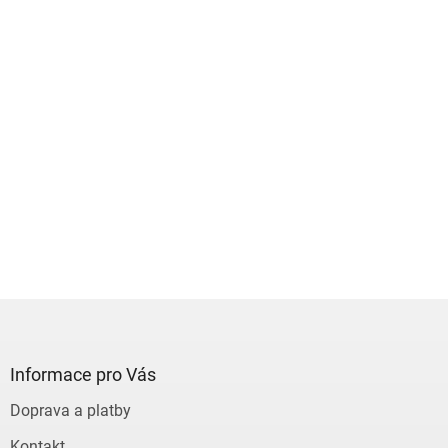
Z
á
p
a
Informace pro Vás
t
Doprava a platby
í
Kontakt