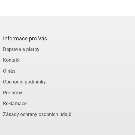
Z
á
p
a
Informace pro Vás
t
Doprava a platby
í
Kontakt
O nás
Obchodní podmínky
Pro firmy
Reklamace
Zásady ochrany osobních údajů