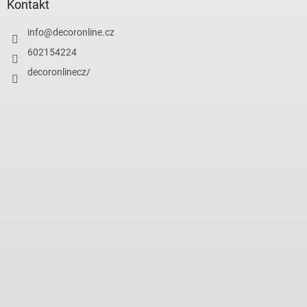
Kontakt
info
@
decoronline.cz
602154224
decoronlinecz/