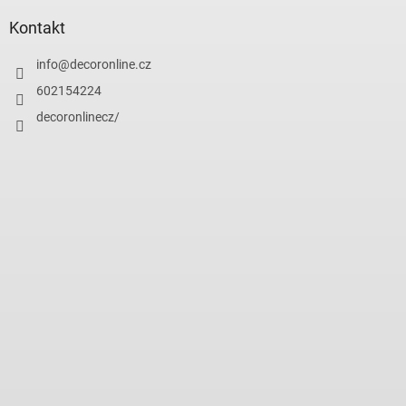
Kontakt
info
@
decoronline.cz
602154224
decoronlinecz/