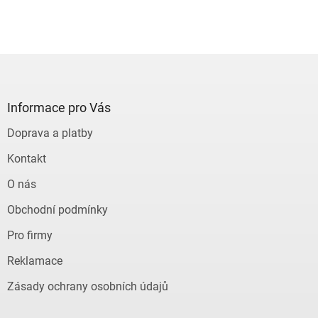
Z
á
p
a
Informace pro Vás
t
Doprava a platby
í
Kontakt
O nás
Obchodní podmínky
Pro firmy
Reklamace
Zásady ochrany osobních údajů