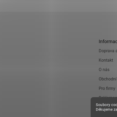
Z
á
p
a
t
Informac
í
Doprava a
Kontakt
O nás
Obchodní
Pro firmy
Reklamac
Soubory coo
Zásady o
Děkujeme za
údajů