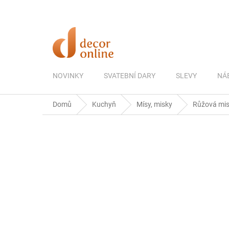
Přejít
na
obsah
NOVINKY
SVATEBNÍ DARY
SLEVY
NÁ
Domů
Kuchyň
Mísy, misky
Růžová mis