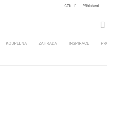
CZK
Přihlášení
NÁKUPNÍ
KOŠÍK
KOUPELNA
ZAHRADA
INSPIRACE
PRO DĚTI