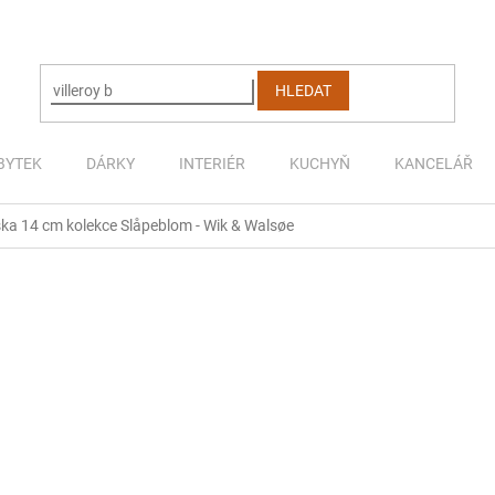
HLEDAT
BYTEK
DÁRKY
INTERIÉR
KUCHYŇ
KANCELÁŘ
ka 14 cm kolekce Slåpeblom - Wik & Walsøe