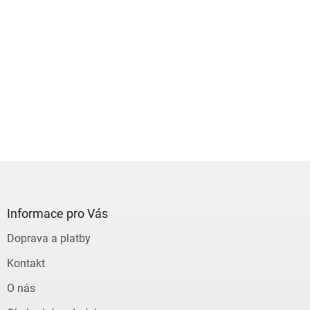
Z
á
p
a
Informace pro Vás
t
Doprava a platby
í
Kontakt
O nás