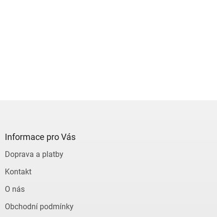
Z
á
p
a
Informace pro Vás
t
Doprava a platby
í
Kontakt
O nás
Obchodní podmínky