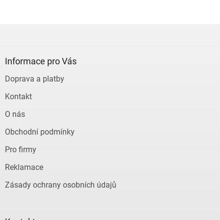
Z
á
p
a
Informace pro Vás
t
Doprava a platby
í
Kontakt
O nás
Obchodní podmínky
Pro firmy
Reklamace
Zásady ochrany osobních údajů