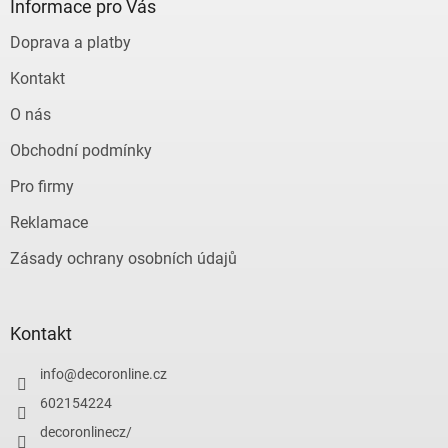
a
Informace pro Vás
t
Doprava a platby
í
Kontakt
O nás
Obchodní podmínky
Pro firmy
Reklamace
Zásady ochrany osobních údajů
Kontakt
info
@
decoronline.cz
602154224
decoronlinecz/