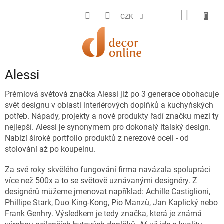
Přejít
na
NÁKUP
CZK
obsah
KOŠÍK
Alessi
Prémiová světová značka Alessi již po 3 generace obohacuje
svět designu v oblasti interiérových doplňků a kuchyňských
potřeb. Nápady, projekty a nové produkty řadí značku mezi ty
nejlepší. Alessi je synonymem pro dokonalý italský design.
Nabízí široké portfolio produktů z nerezové oceli - od
stolování až po koupelnu.
Za své roky skvělého fungování firma navázala spolupráci
více než 500x a to se světově uznávanými designéry. Z
designérů můžeme jmenovat například: Achille Castiglioni,
Phillipe Stark, Duo King-Kong, Pio Manzù, Jan Kaplický nebo
Frank Genhry. Výsledkem je tedy značka, která je známá