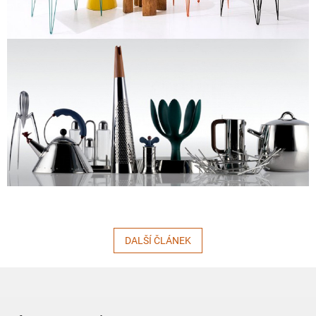
DALŠÍ ČLÁNEK
Z
á
p