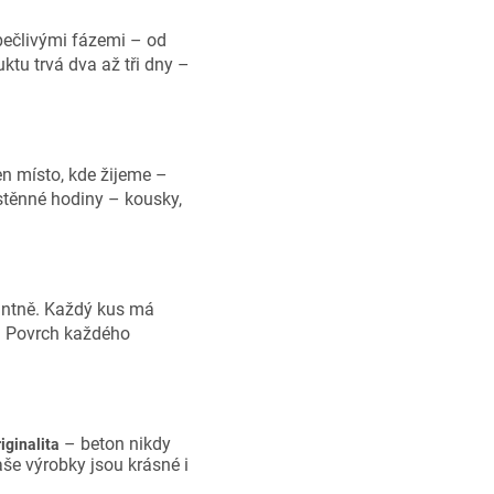
 pečlivými fázemi – od
ktu trvá dva až tři dny –
jen místo, kde žijeme –
nástěnné hodiny – kousky,
gantně. Každý kus má
e. Povrch každého
– beton nikdy
iginalita
še výrobky jsou krásné i