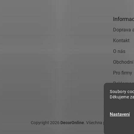
p
a
t
Informac
í
Doprava a
Kontakt
O nás
Obchodní
Pro firmy
Reklamac
Soubory coo
Zásady o
Děkujeme za
údajů
Nastavení
Copyright 2026
DecorOnline
. Všechna práva vyhrazena