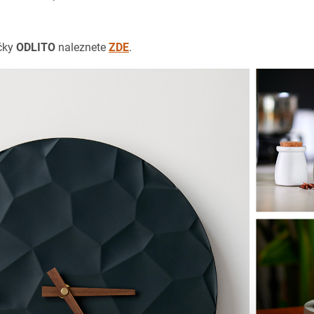
čky
ODLITO
naleznete
ZDE
.