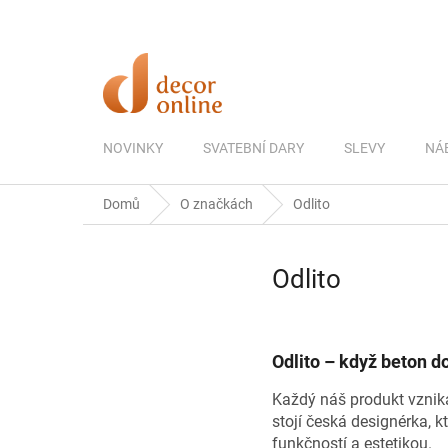
Přejít
na
obsah
NOVINKY
SVATEBNÍ DARY
SLEVY
NÁ
Domů
O značkách
Odlito
Odlito
Odlito – když beton d
Každý náš produkt vzniká
stojí česká designérka, 
funkčností a estetikou.