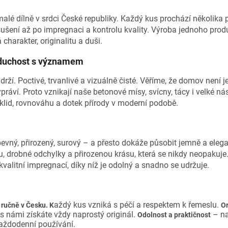
malé dílně v srdci České republiky. Každý kus prochází několika
sušení až po impregnaci a kontrolu kvality. Výroba jednoho produ
 charakter, originalitu a duši.
oduchost s významem
drží. Poctivé, trvanlivé a vizuálně čisté. Věříme, že domov není 
vypráví. Proto vznikají naše betonové mísy, svícny, tácy i velké 
í klid, rovnováhu a dotek přírody v moderní podobě.
pevný, přirozený, surový – a přesto dokáže působit jemně a ele
u, drobné odchylky a přirozenou krásu, která se nikdy neopakuj
kvalitní impregnací, díky níž je odolný a snadno se udržuje.
aždý kus vzniká s péčí a respektem k řemeslu.
ručně v Česku. K
Or
 s námi získáte vždy naprostý originál.
– na
Odolnost a praktičnost
každodenní používání.