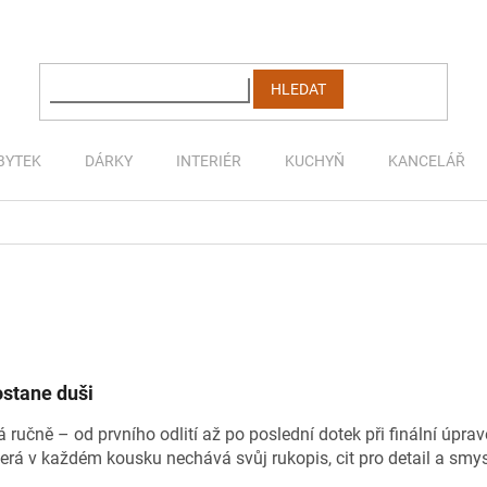
HLEDAT
BYTEK
DÁRKY
INTERIÉR
KUCHYŇ
KANCELÁŘ
ostane duši
 ručně – od prvního odlití až po poslední dotek při finální úpr
která v každém kousku nechává svůj rukopis, cit pro detail a sm