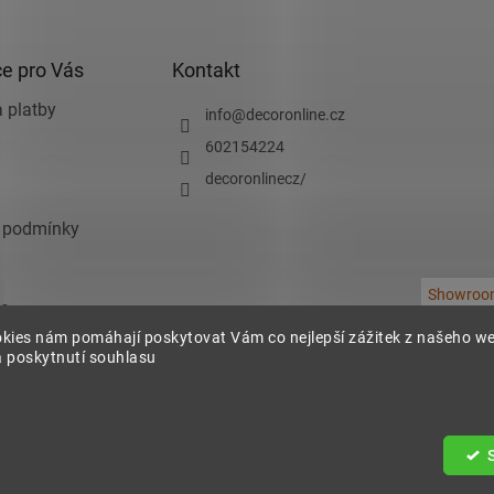
e pro Vás
Kontakt
 platby
info
@
decoronline.cz
602154224
decoronlinecz/
 podmínky
Showroo
e
kies nám pomáhají poskytovat Vám co nejlepší zážitek z našeho w
chrany osobních
 poskytnutí souhlasu
.