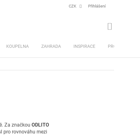
CZK
Přihlášení
NÁKUPNÍ
KOŠÍK
KOUPELNA
ZAHRADA
INSPIRACE
PRO DĚTI
avě. Za značkou
ODLITO
ysl pro rovnováhu mezi