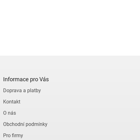
Z
á
p
a
Informace pro Vás
t
Doprava a platby
í
Kontakt
O nás
Obchodní podmínky
Pro firmy