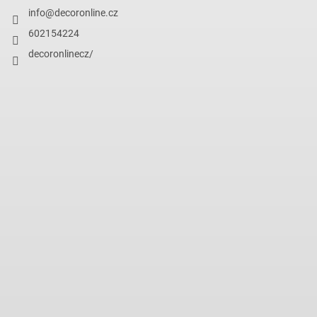
info
@
decoronline.cz
602154224
decoronlinecz/