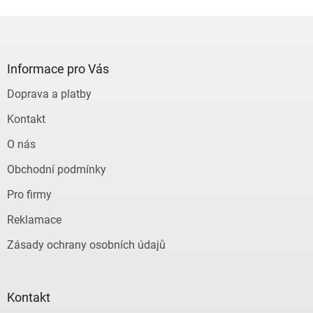
Z
á
p
a
Informace pro Vás
t
Doprava a platby
í
Kontakt
O nás
Obchodní podmínky
Pro firmy
Reklamace
Zásady ochrany osobních údajů
Kontakt