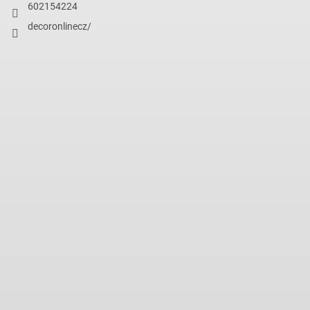
602154224
decoronlinecz/