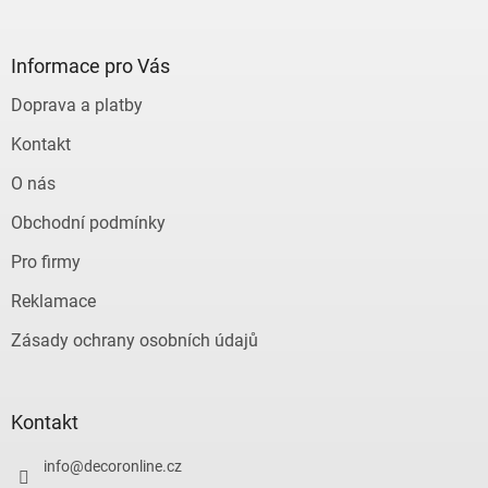
á
p
a
Informace pro Vás
t
Doprava a platby
í
Kontakt
O nás
Obchodní podmínky
Pro firmy
Reklamace
Zásady ochrany osobních údajů
Kontakt
info
@
decoronline.cz