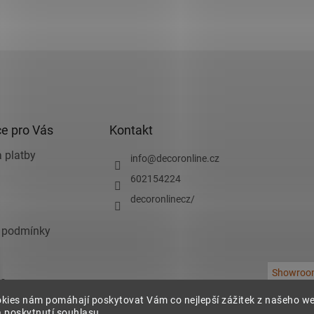
e pro Vás
Kontakt
 platby
info
@
decoronline.cz
602154224
decoronlinecz/
 podmínky
Showroo
e
kies nám pomáhají poskytovat Vám co nejlepší zážitek z našeho w
chrany osobních
 poskytnutí souhlasu