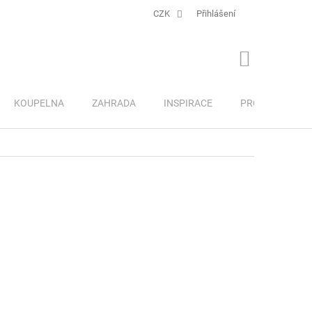
CZK
Přihlášení
NÁKUPNÍ
KOŠÍK
KOUPELNA
ZAHRADA
INSPIRACE
PRO DĚTI