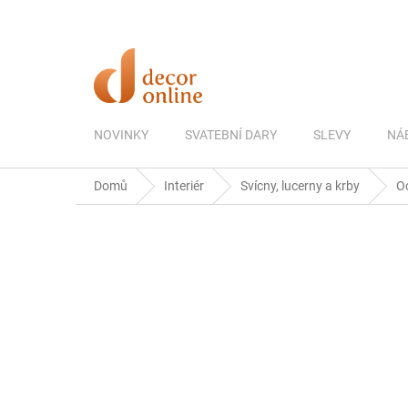
Přejít
na
obsah
NOVINKY
SVATEBNÍ DARY
SLEVY
NÁ
Domů
Interiér
Svícny, lucerny a krby
O