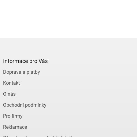
Z
á
p
a
Informace pro Vás
t
Doprava a platby
í
Kontakt
O nás
Obchodní podmínky
Pro firmy
Reklamace