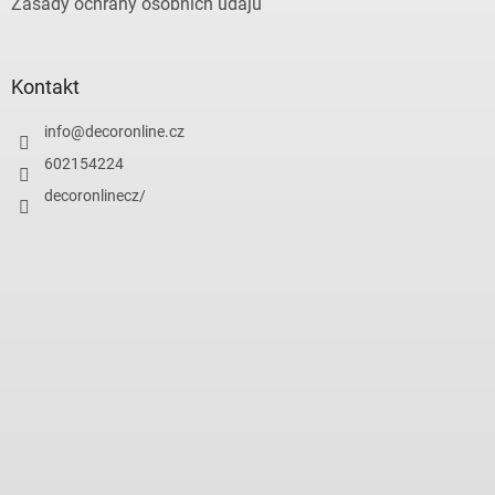
Zásady ochrany osobních údajů
Kontakt
info
@
decoronline.cz
602154224
decoronlinecz/