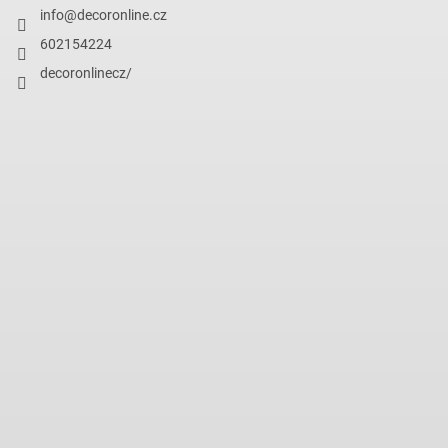
info
@
decoronline.cz
602154224
decoronlinecz/