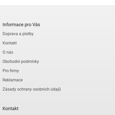
Z
á
p
a
Informace pro Vás
t
Doprava a platby
í
Kontakt
O nás
Obchodní podmínky
Pro firmy
Reklamace
Zásady ochrany osobních údajů
Kontakt