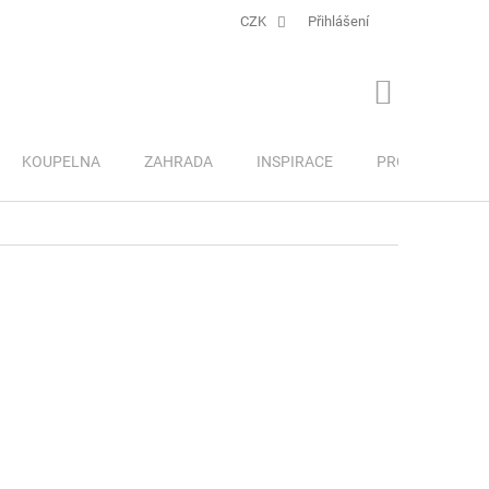
CZK
Přihlášení
NÁKUPNÍ
KOŠÍK
KOUPELNA
ZAHRADA
INSPIRACE
PRO DĚTI