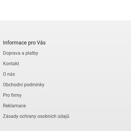
Z
á
p
a
Informace pro Vás
t
Doprava a platby
í
Kontakt
O nás
Obchodní podmínky
Pro firmy
Reklamace
Zásady ochrany osobních údajů