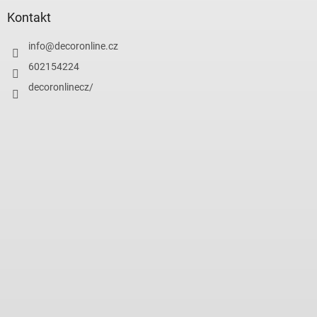
Kontakt
info
@
decoronline.cz
602154224
decoronlinecz/