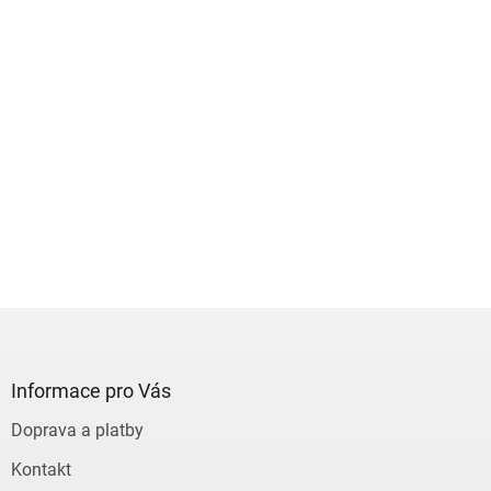
Z
á
p
a
Informace pro Vás
t
Doprava a platby
í
Kontakt