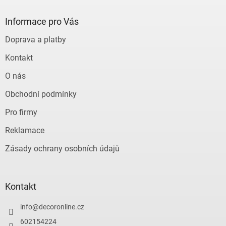
p
a
Informace pro Vás
t
Doprava a platby
í
Kontakt
O nás
Obchodní podmínky
Pro firmy
Reklamace
Zásady ochrany osobních údajů
Kontakt
info
@
decoronline.cz
602154224