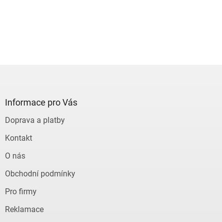
Z
á
p
a
Informace pro Vás
t
Doprava a platby
í
Kontakt
O nás
Obchodní podmínky
Pro firmy
Reklamace