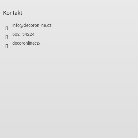
Kontakt
info
@
decoronline.cz
602154224
decoronlinecz/