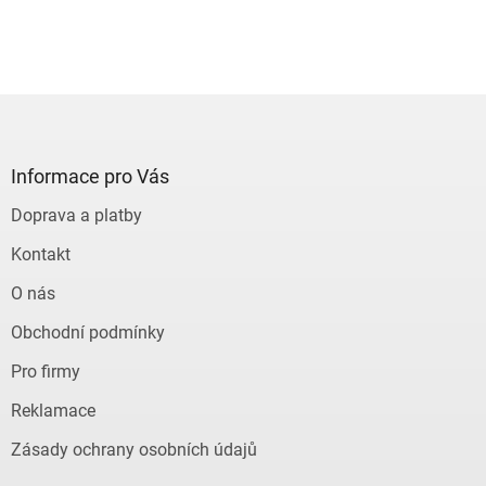
Z
á
p
a
Informace pro Vás
t
Doprava a platby
í
Kontakt
O nás
Obchodní podmínky
Pro firmy
Reklamace
Zásady ochrany osobních údajů