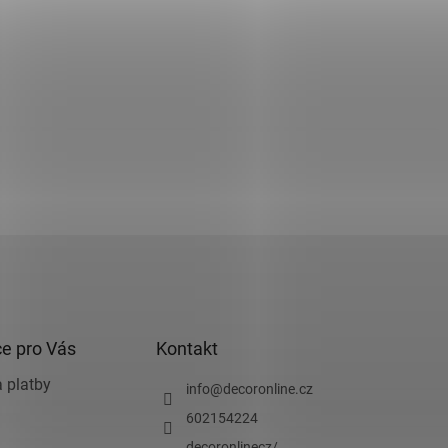
e pro Vás
Kontakt
 platby
info
@
decoronline.cz
602154224
decoronlinecz/