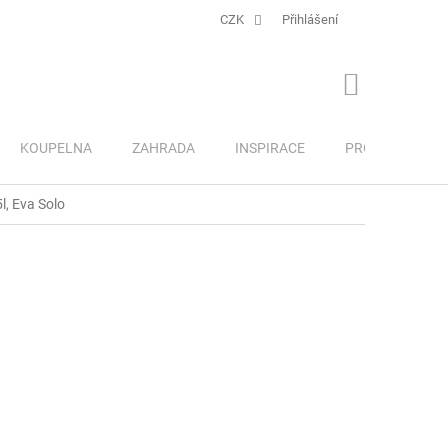
CZK
Přihlášení
NÁKUPNÍ
KOŠÍK
KOUPELNA
ZAHRADA
INSPIRACE
PRO DĚTI
l, Eva Solo