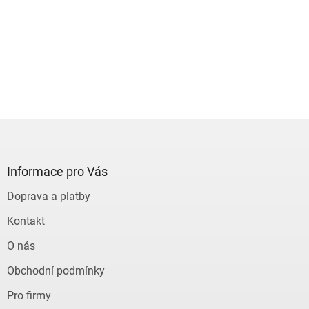
Z
á
p
a
Informace pro Vás
t
Doprava a platby
í
Kontakt
O nás
Obchodní podmínky
Pro firmy