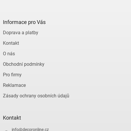
Z
á
p
a
Informace pro Vás
t
Doprava a platby
í
Kontakt
O nás
Obchodní podmínky
Pro firmy
Reklamace
Zásady ochrany osobních údajů
Kontakt
info
@
decoronline.cz