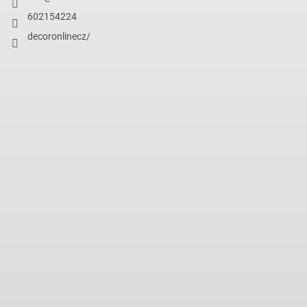
602154224
decoronlinecz/