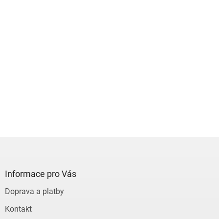
Z
á
p
a
Informace pro Vás
t
Doprava a platby
í
Kontakt