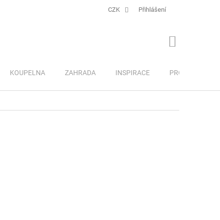
CZK
Přihlášení
NÁKUPNÍ
KOŠÍK
KOUPELNA
ZAHRADA
INSPIRACE
PRO DĚTI