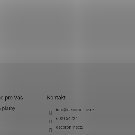
e pro Vás
Kontakt
 platby
info
@
decoronline.cz
602154224
decoronlinecz/