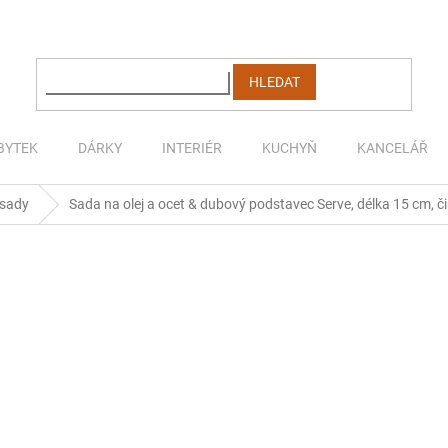
HLEDAT
BYTEK
DÁRKY
INTERIÉR
KUCHYŇ
KANCELÁŘ
 sady
Sada na olej a ocet & dubový podstavec Serve, délka 15 cm, či