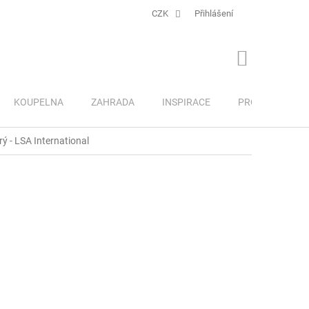
CZK
Přihlášení
NÁKUPNÍ
KOŠÍK
KOUPELNA
ZAHRADA
INSPIRACE
PRO DĚTI
rý - LSA International