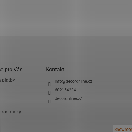
e pro Vás
Kontakt
 platby
info
@
decoronline.cz
602154224
decoronlinecz/
 podmínky
Showroo