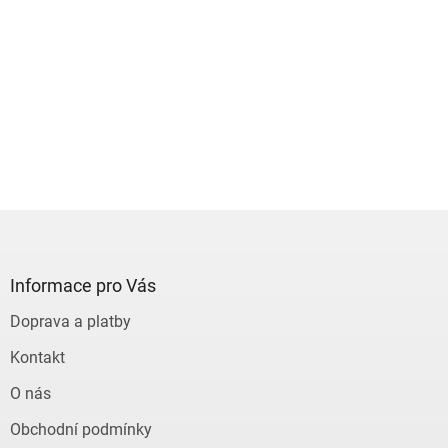
Z
á
p
a
Informace pro Vás
t
Doprava a platby
í
Kontakt
O nás
Obchodní podmínky