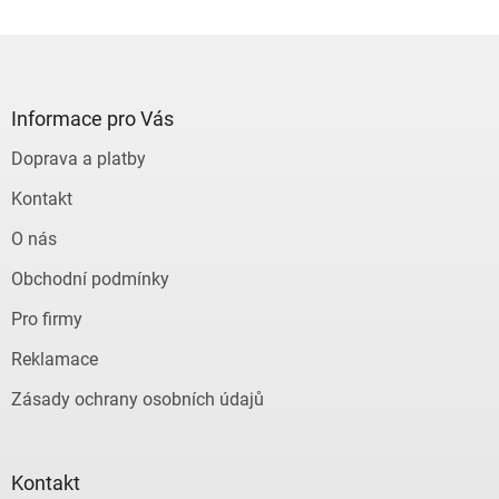
Z
á
p
a
Informace pro Vás
t
Doprava a platby
í
Kontakt
O nás
Obchodní podmínky
Pro firmy
Reklamace
Zásady ochrany osobních údajů
Kontakt