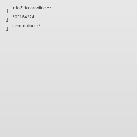
info
@
decoronline.cz
602154224
decoronlinecz/