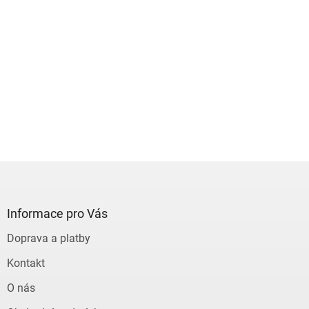
Z
á
p
a
Informace pro Vás
t
Doprava a platby
í
Kontakt
O nás