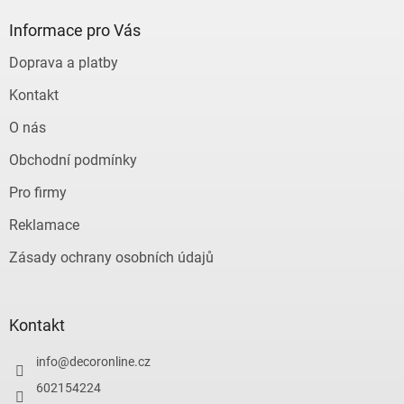
p
a
Informace pro Vás
t
Doprava a platby
í
Kontakt
O nás
Obchodní podmínky
Pro firmy
Reklamace
Zásady ochrany osobních údajů
Kontakt
info
@
decoronline.cz
602154224