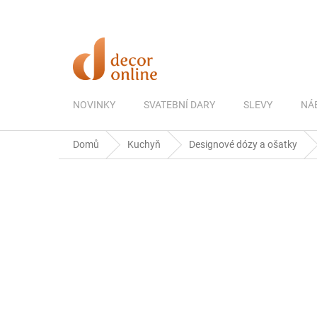
Přejít
na
obsah
NOVINKY
SVATEBNÍ DARY
SLEVY
NÁ
Domů
Kuchyň
Designové dózy a ošatky