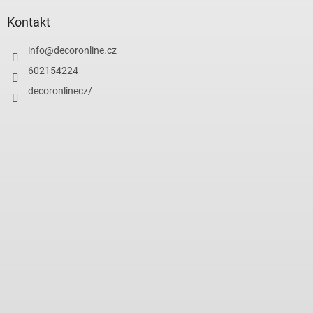
Kontakt
info
@
decoronline.cz
602154224
decoronlinecz/