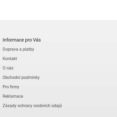
Z
á
p
a
Informace pro Vás
t
Doprava a platby
í
Kontakt
O nás
Obchodní podmínky
Pro firmy
Reklamace
Zásady ochrany osobních údajů