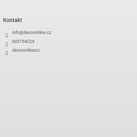
Kontakt
info
@
decoronline.cz
602154224
decoronlinecz/