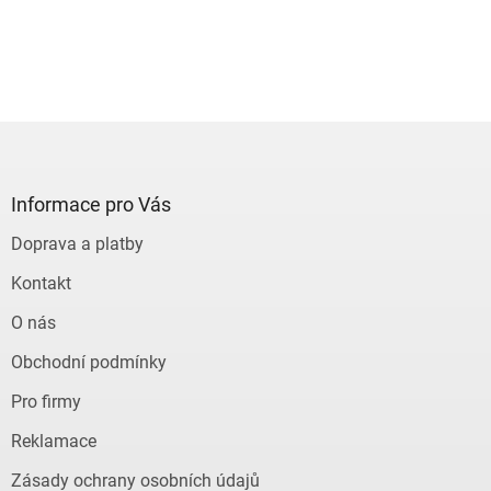
Z
á
p
a
Informace pro Vás
t
Doprava a platby
í
Kontakt
O nás
Obchodní podmínky
Pro firmy
Reklamace
Zásady ochrany osobních údajů