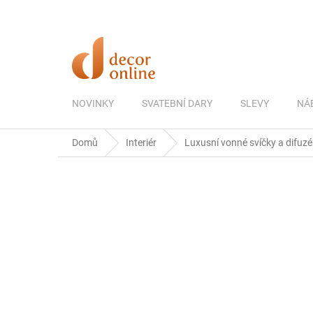
Přejít
na
obsah
NOVINKY
SVATEBNÍ DARY
SLEVY
NÁ
Domů
Interiér
Luxusní vonné svíčky a difuzé