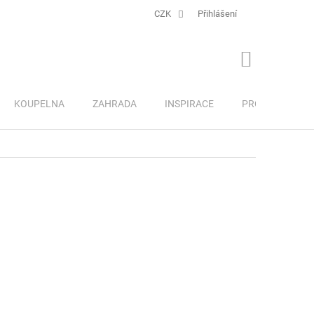
CZK
Přihlášení
NÁKUPNÍ
KOŠÍK
KOUPELNA
ZAHRADA
INSPIRACE
PRO DĚTI