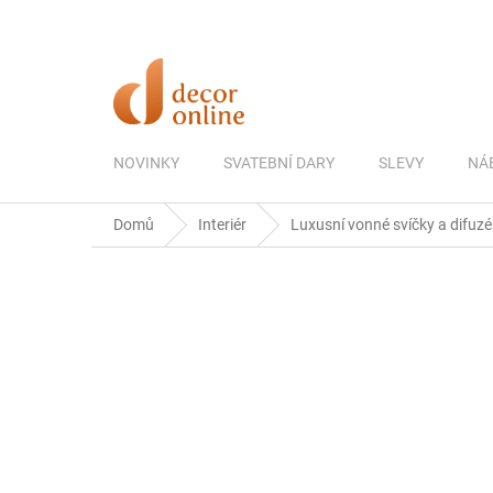
Přejít
na
obsah
NOVINKY
SVATEBNÍ DARY
SLEVY
NÁ
Domů
Interiér
Luxusní vonné svíčky a difuzé