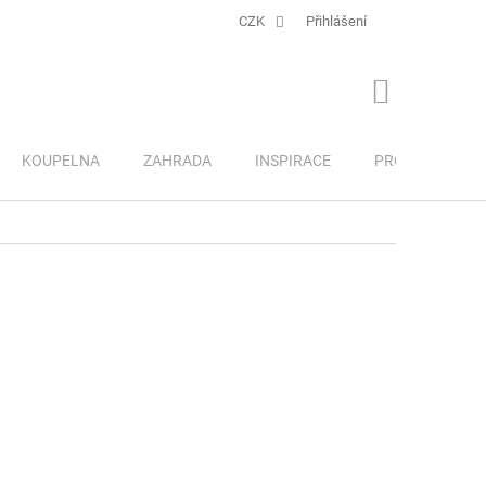
CZK
Přihlášení
NÁKUPNÍ
KOŠÍK
KOUPELNA
ZAHRADA
INSPIRACE
PRO DĚTI