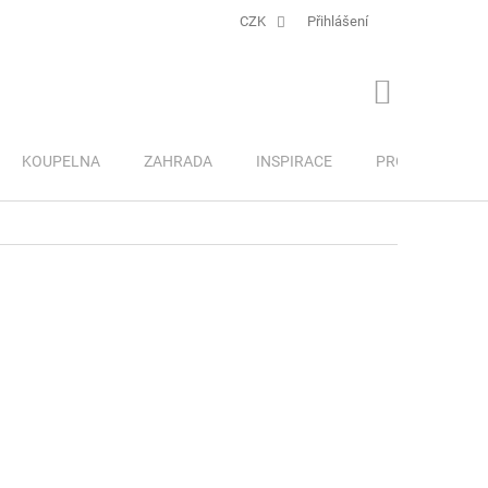
CZK
Přihlášení
NÁKUPNÍ
KOŠÍK
KOUPELNA
ZAHRADA
INSPIRACE
PRO DĚTI