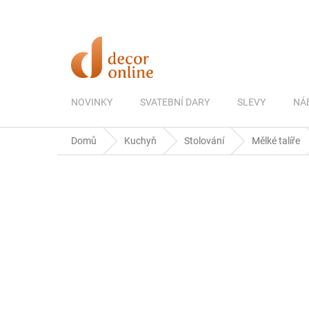
Přejít
na
obsah
NOVINKY
SVATEBNÍ DARY
SLEVY
NÁ
Domů
Kuchyň
Stolování
Mělké talíře