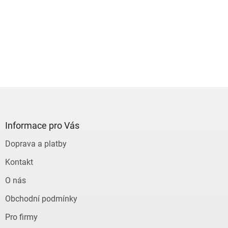
Z
á
p
a
Informace pro Vás
t
Doprava a platby
í
Kontakt
O nás
Obchodní podmínky
Pro firmy