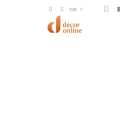
Přejít
na
NÁKUP
CZK
obsah
KOŠÍK