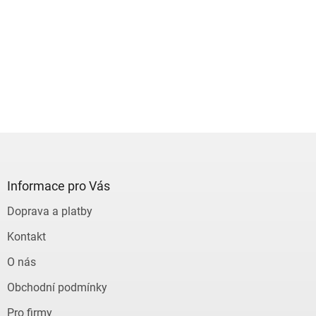
Z
á
p
a
Informace pro Vás
t
Doprava a platby
í
Kontakt
O nás
Obchodní podmínky
Pro firmy