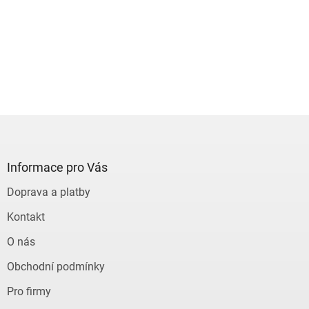
Z
á
p
a
Informace pro Vás
t
Doprava a platby
í
Kontakt
O nás
Obchodní podmínky
Pro firmy