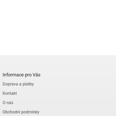
Z
á
p
a
Informace pro Vás
t
Doprava a platby
í
Kontakt
O nás
Obchodní podmínky