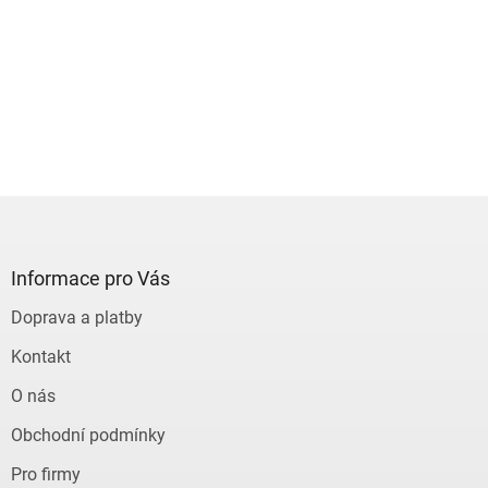
Z
á
p
a
Informace pro Vás
t
Doprava a platby
í
Kontakt
O nás
Obchodní podmínky
Pro firmy