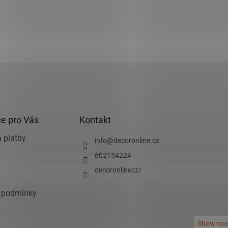
e pro Vás
Kontakt
 platby
info
@
decoronline.cz
602154224
decoronlinecz/
 podmínky
Showroo