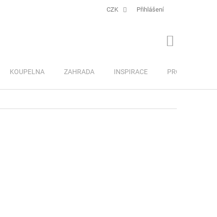
CZK
Přihlášení
NÁKUPNÍ
KOŠÍK
KOUPELNA
ZAHRADA
INSPIRACE
PRO DĚTI