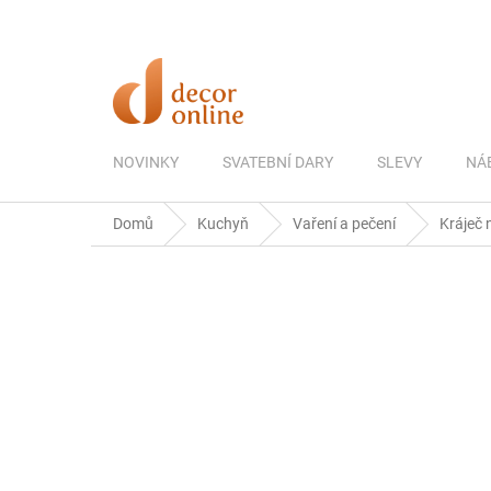
Přejít
na
obsah
NOVINKY
SVATEBNÍ DARY
SLEVY
NÁ
Domů
Kuchyň
Vaření a pečení
Kráječ 