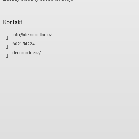
Kontakt
info
@
decoronline.cz
602154224
decoronlinecz/