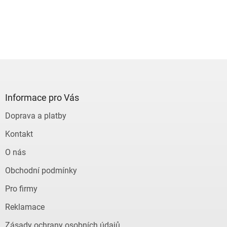
Z
á
p
a
Informace pro Vás
t
Doprava a platby
í
Kontakt
O nás
Obchodní podmínky
Pro firmy
Reklamace
Zásady ochrany osobních údajů