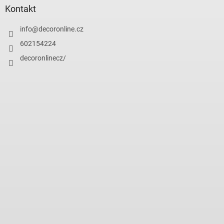
Kontakt
info
@
decoronline.cz
602154224
decoronlinecz/