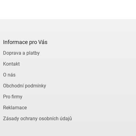
Z
á
p
a
Informace pro Vás
t
Doprava a platby
í
Kontakt
O nás
Obchodní podmínky
Pro firmy
Reklamace
Zásady ochrany osobních údajů