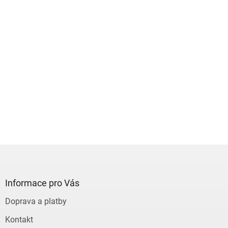
Z
á
p
a
Informace pro Vás
t
Doprava a platby
í
Kontakt