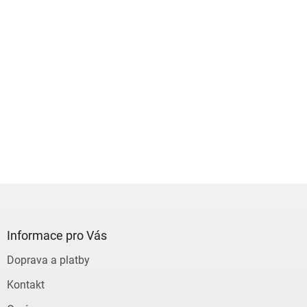
Z
á
p
a
Informace pro Vás
t
Doprava a platby
í
Kontakt